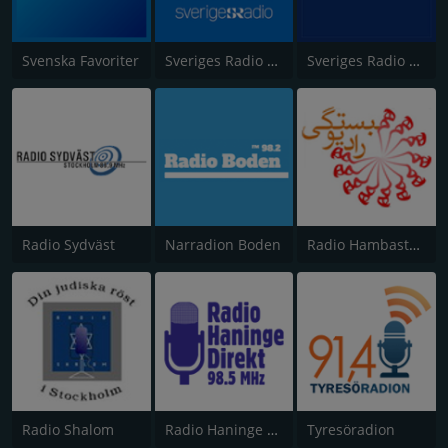
Svenska Favoriter
Sveriges Radio Sisuradio
Sveriges Radio SR Sápmi
Radio Sydväst
Narradion Boden
Radio Hambastegi
Radio Shalom
Radio Haninge Direkt
Tyresöradion