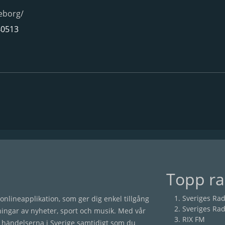
eborg/
40513
Topp ra
Sveriges Rad
onlineapplikation, som ger dig enkel tillgång
Sveriges Rad
ningar av nyheter, sport och musik. Med vår
RIX FM
händelserna i Sverige samtidigt som du