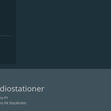
diostationer
io P1
io P4 Stockholm