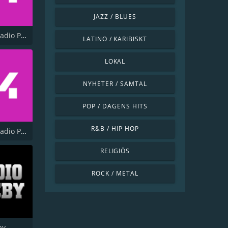
JAZZ / BLUES
Sveriges Radio P4 Väst
LATINO / KARIBISKT
LOKAL
NYHETER / SAMTAL
POP / DAGENS HITS
R&B / HIP HOP
Sveriges Radio P4 Kronoberg
RELIGIÖS
ROCK / METAL
by