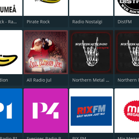
Pop & Rock - Radio Umeå
Pirate Rock
Radio Nostalgi
DistFM
dion
All Radio Jul
Northern Metal Radio Extreme
 Radio P1
Sveriges Radio P4 Stockholm
RIX FM
Mix Mega