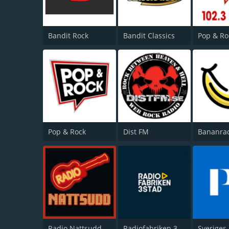
Bandit Rock
Bandit Classics
Pop & Rock
Dist FM
Bananra
Radio Nattsudd
Radiofabriken 3stad
Sveriges