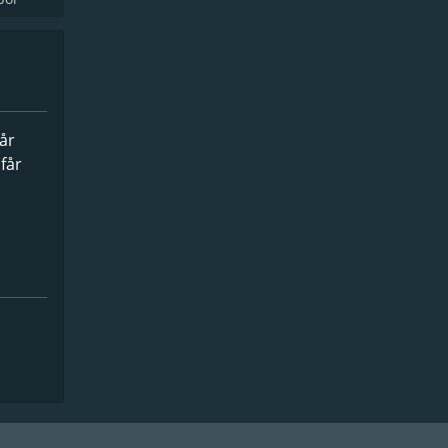
går
får