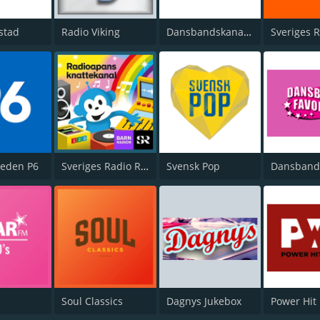
stad
Radio Viking
Dansbandskanalen Julmusik
Sveriges 
weden P6
Sveriges Radio Radioapans knattekanal
Svensk Pop
Soul Classics
Dagnys Jukebox
Power Hit