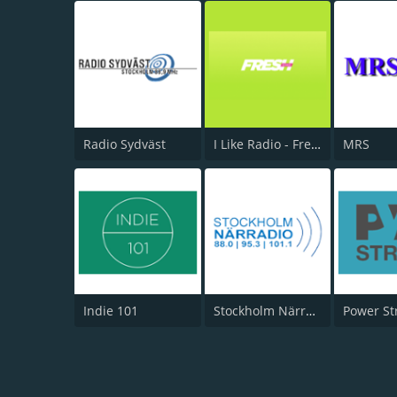
Radio Sydväst
I Like Radio - Fresh Sounds
MRS
Indie 101
Stockholm Närradio 88.0
Power St