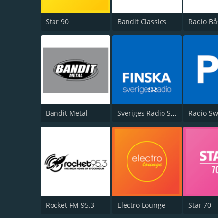
Star 90
Bandit Classics
Radio Bå
Bandit Metal
Sveriges Radio Sisuradio
Radio S
Rocket FM 95.3
Electro Lounge
Star 70