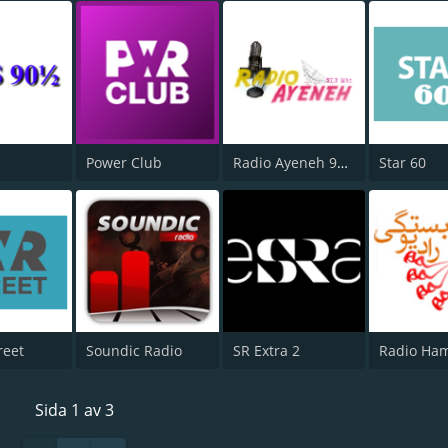
Power Club
Radio Ayeneh 97.3
Star 60
reet
Soundic Radio
SR Extra 2
Radio Ham
Sida 1 av 3