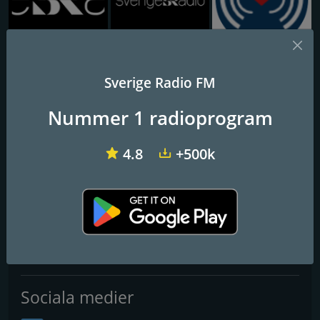
SR Extra 5
SR Extra 11
24/7ContinuousMusic
Sverige Radio FM
SR Extra 7
Nummer 1 radioprogram
Evenemangskanal från Sverigesradio
4.8
+500k
Frekvenser FM
Stockholm
: DAB
Kontakter
Webbplats:
https://www.sverigesradio.se/
Sociala medier