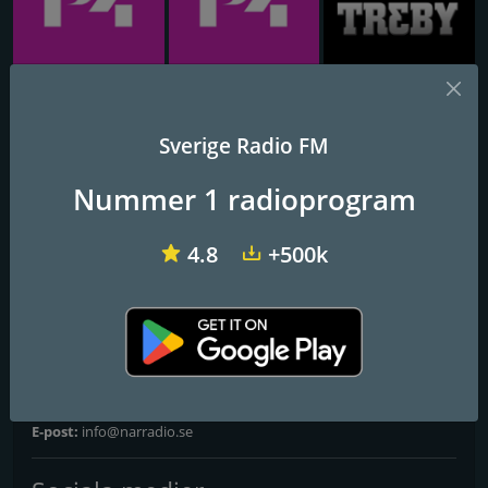
Sveriges Radio P4 Malmöhus
Sveriges Radio P4 Östergötland
Radio Treby
Sverige Radio FM
Stockholm Närradio 101.1
Nummer 1 radioprogram
Frekvenser FM
4.8
+500k
Stockholm
: 101.1 FM
Kontakter
Webbplats:
http://www.narradio.se/
Adress:
Box 4250 102 65 Stockholm
E-post:
info@narradio.se