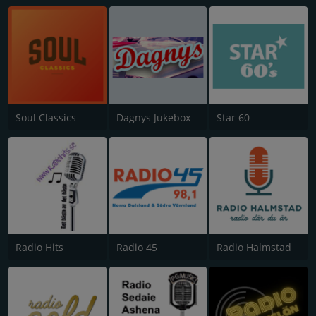
Soul Classics
Dagnys Jukebox
Star 60
Radio Hits
Radio 45
Radio Halmstad