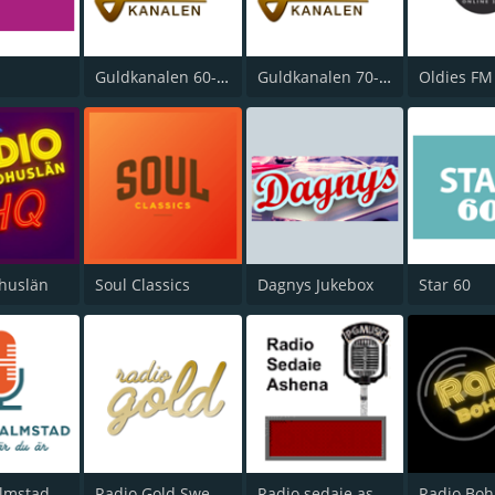
Guldkanalen 60-tal
Guldkanalen 70-tal
Oldies FM
huslän
Soul Classics
Dagnys Jukebox
Star 60
lmstad
Radio Gold Sweden
Radio sedaie ashena Stockholm FM 94/6 MHz
Radio Boh