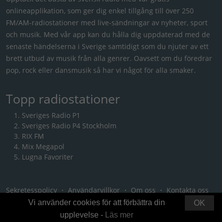
onlineapplikation, som ger dig enkel tillgång till över 250
FM/AM-radiostationer med live-sändningar av nyheter, sport
och musik. Med vår app kan du hålla dig uppdaterad med de
senaste händelserna i Sverige samtidigt som du njuter av ett
brett utbud av musik från alla genrer. Oavsett om du föredrar
pop, rock eller dansmusik så har vi något för alla smaker.
Topp radiostationer
Sveriges Radio P1
Sveriges Radio P4 Stockholm
RIX FM
Mix Megapol
Lugna Favoriter
Sekretesspolicy
・
Användarvillkor
・
Om oss
・
Kontakta oss
Vi använder cookies för att förbättra din
OK
upplevelse -
Läs mer