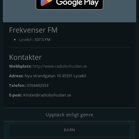
RADIO BOHUSLÄN NORR
Här blåser det!
Frekvenser FM
Lysekil
: 107.5 FM
Kontakter
Webbplats:
http://www.radiobohuslan.se
Adress:
Nya strandgatan 10 45331 Lysekil
Telefon:
0704492553
E-post:
Krister@radiobohuslan.se
Upptäck enligt genre
BARN