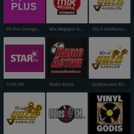
P4 Plus Sveriges Radio
Mix Megapol Göteborg
102.6 Guldkanalen
STAR FM
Radio Active
Guldkanalen 60-tal