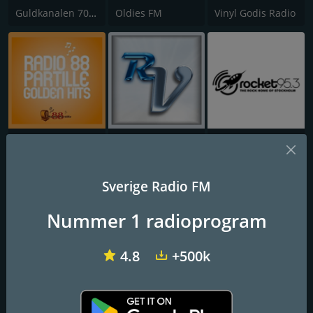
Guldkanalen 70-tal
Oldies FM
Vinyl Godis Radio
Radio 88 Partille
Radio Viking
Rocket FM 95.3
Sverige Radio FM
Nummer 1 radioprogram
4.8
+500k
Radio Bohuslän
Star 70
Soul Classics