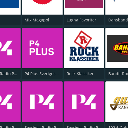
Mix Megapol
Lugna Favoriter
Sveriges Radio P4 Göteborg
P4 Plus Sveriges Radio
Rock Klassiker
Bandit Ro
Sveriges Radio P4 Dalarna
Sveriges Radio P4 Väst
Sveriges Radio P4 Kristianstad